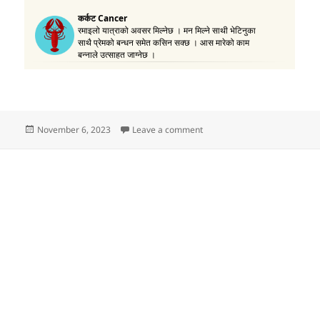
Posted
on Nepali Rashifal: Nepali Ra
November 6, 2023
Leave a comment
on