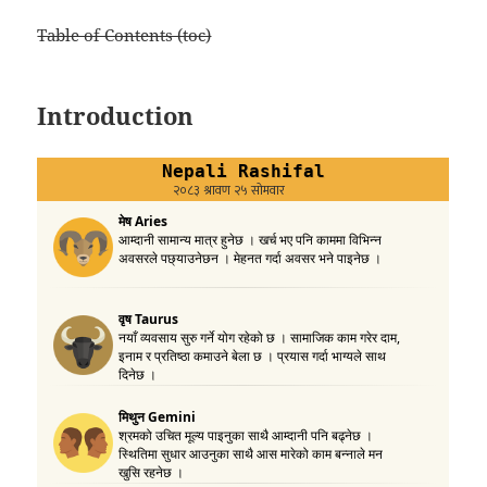
Table of Contents (toc)
Introduction