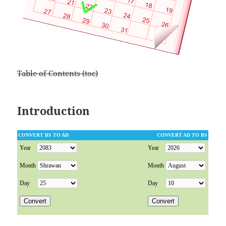
Table of Contents (toc)
Introduction