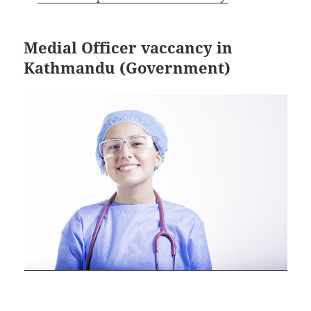
Medial Officer vaccancy in
Kathmandu (Government)