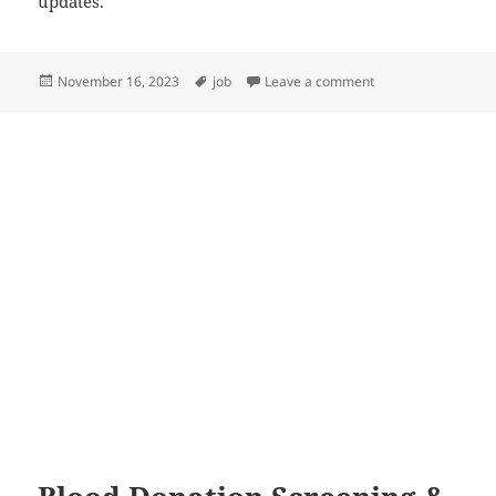
updates.
Posted
Tags
on Medial Officer 
November 16, 2023
job
Leave a comment
on