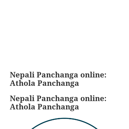
Nepali Panchanga online:
Athola Panchanga
Nepali Panchanga online:
Athola Panchanga