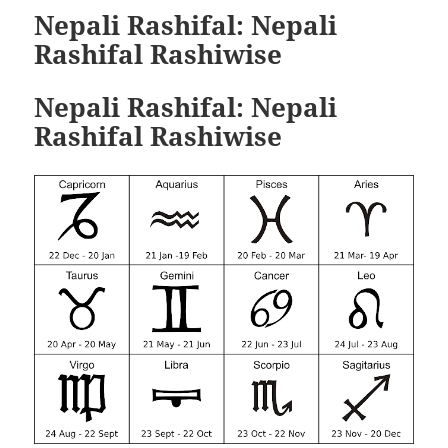
Nepali Rashifal: Nepali
Rashifal Rashiwise
Nepali Rashifal: Nepali
Rashifal Rashiwise