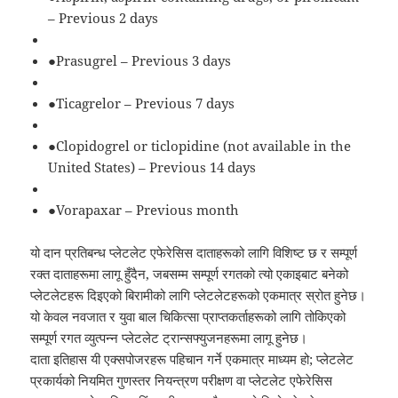
– Previous 2 days
●Prasugrel – Previous 3 days
●Ticagrelor – Previous 7 days
●Clopidogrel or ticlopidine (not available in the
United States) – Previous 14 days
●Vorapaxar – Previous month
यो दान प्रतिबन्ध प्लेटलेट एफेरेसिस दाताहरूको लागि विशिष्ट छ र सम्पूर्ण
रक्त दाताहरूमा लागू हुँदैन, जबसम्म सम्पूर्ण रगतको त्यो एकाइबाट बनेको
प्लेटलेटहरू दिइएको बिरामीको लागि प्लेटलेटहरूको एकमात्र स्रोत हुनेछ।
यो केवल नवजात र युवा बाल चिकित्सा प्राप्तकर्ताहरूको लागि तोकिएको
सम्पूर्ण रगत व्युत्पन्न प्लेटलेट ट्रान्सफ्युजनहरूमा लागू हुनेछ।
दाता इतिहास यी एक्सपोजरहरू पहिचान गर्ने एकमात्र माध्यम हो; प्लेटलेट
प्रकार्यको नियमित गुणस्तर नियन्त्रण परीक्षण वा प्लेटलेट एफेरेसिस