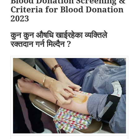
Blood Donation Screening &
Criteria for Blood Donation
2023
कुन कुन औषधि खाईरहेका व्यक्तिले
रक्तदान गर्न मिल्दैन ?