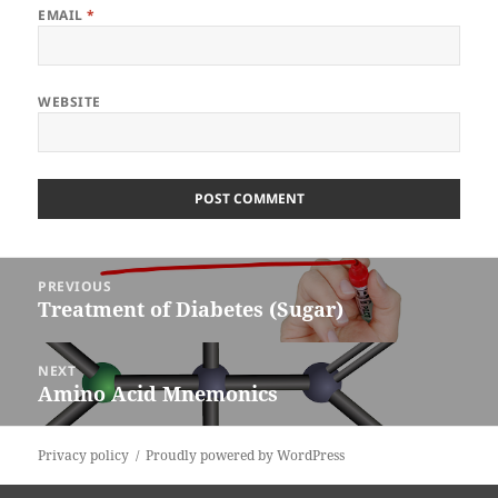
EMAIL
*
WEBSITE
Post
PREVIOUS
navigation
Treatment of Diabetes (Sugar)
Previous
post:
NEXT
Amino Acid Mnemonics
Next
post:
Privacy policy
Proudly powered by WordPress